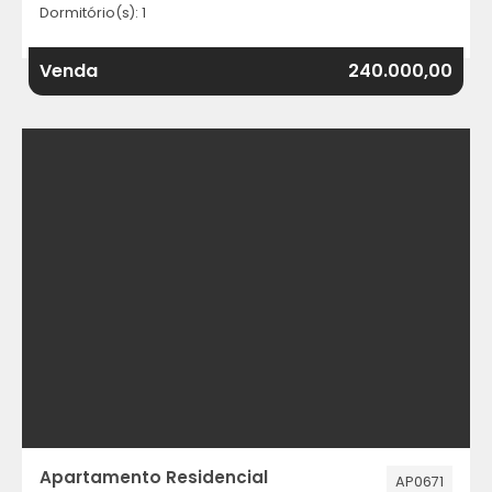
Dormitório(s): 1
Venda
240.000,00
Apartamento Residencial
AP0671