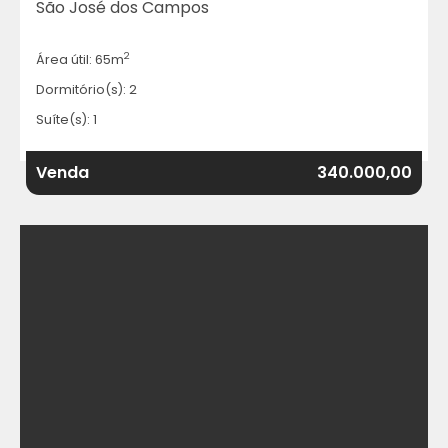
São José dos Campos
2
Área útil: 65m
Dormitório(s): 2
Suíte(s): 1
Venda
340.000,00