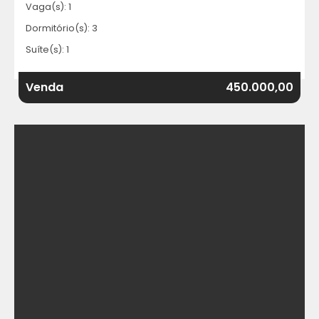
Vaga(s): 1
Dormitório(s): 3
Suíte(s): 1
Venda
450.000,00