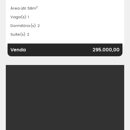
2
Área útil: 58m
Vaga(s): 1
Dormitório(s): 2
Suíte(s): 2
Venda
295.000,00