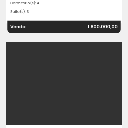
Dormitório(s): 4
Suíte(s): 3
Venda
1.800.000,00