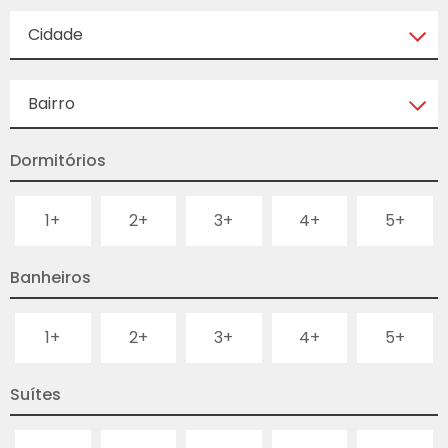
Cidade
Bairro
Dormitórios
1+
2+
3+
4+
5+
Banheiros
1+
2+
3+
4+
5+
Suítes